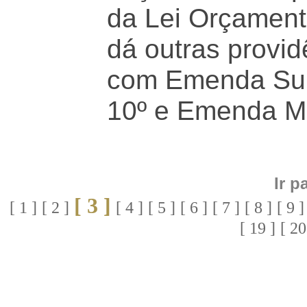
da Lei Orçament
dá outras provi
com Emenda Subs
10º e Emenda Mod
Ir p
[ 3 ]
[ 1 ]
[ 2 ]
[ 4 ]
[ 5 ]
[ 6 ]
[ 7 ]
[ 8 ]
[ 9 ]
[ 19 ]
[ 20