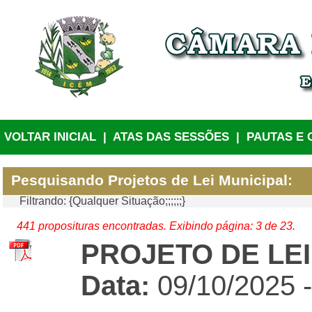
VOLTAR INICIAL
|
ATAS DAS SESSÕES
|
PAUTAS E 
Pesquisando Projetos de Lei Municipal:
Filtrando: {Qualquer Situação;;;;;;}
441 proposituras encontradas. Exibindo página: 3 de 23.
PROJETO DE LEI 
Data:
09/10/2025 